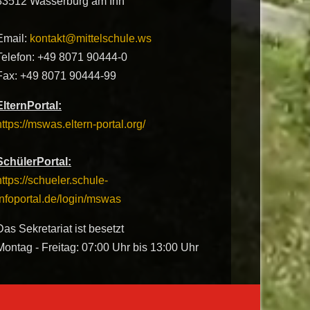
83512 Wasserburg am Inn
Email:
kontakt@mittelschule.ws
Telefon: +49 8071 90444-0
Fax: +49 8071 90444-99
ElternPortal:
https://mswas.eltern-portal.org/
SchülerPortal:
https://schueler.schule-
infoportal.de/login/mswas
Das Sekretariat ist besetzt
Montag - Freitag: 07:00 Uhr bis 13:00 Uhr