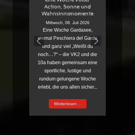
Action, Sonne und
Wahnsinnsmomente
Mittwoch, 08. Juli 2026
Eine Woche Gardasee,
einmal Peschiera del Garda
und ganz viel „Weißt du
noch…?“ – die VK2 und die
4. 
10a haben gemeinsam eine
For
sportliche, lustige und
rundum gelungene Woche
So
erlebt, die uns allen sicher...
Weiterlesen ...