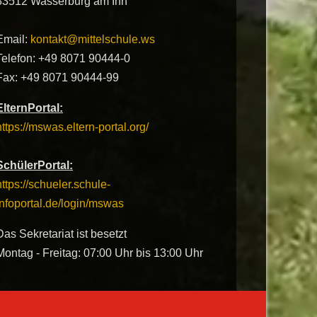
83512 Wasserburg am Inn
Email:
kontakt@mittelschule.ws
Telefon: +49 8071 90444-0
Fax: +49 8071 90444-99
ElternPortal:
https://mswas.eltern-portal.org/
SchülerPortal:
https://schueler.schule-
infoportal.de/login/mswas
Das Sekretariat ist besetzt
Montag - Freitag: 07:00 Uhr bis 13:00 Uhr