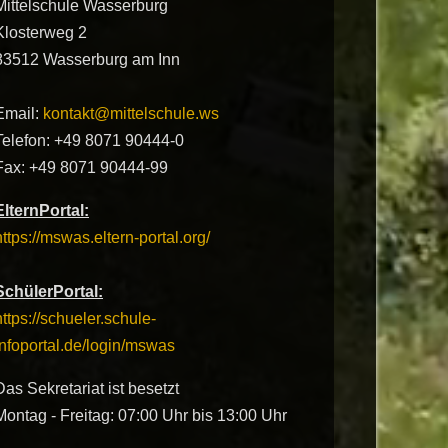
Mittelschule Wasserburg
Klosterweg 2
83512 Wasserburg am Inn
Email:
kontakt@mittelschule.ws
Telefon: +49 8071 90444-0
Fax: +49 8071 90444-99
ElternPortal:
https://mswas.eltern-portal.org/
SchülerPortal:
https://schueler.schule-
infoportal.de/login/mswas
Das Sekretariat ist besetzt
Montag - Freitag: 07:00 Uhr bis 13:00 Uhr