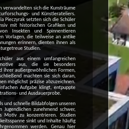
 verwandelten sich die Kunsträume
turforschungs- und Künstlerateliers.
ia Pieczyrak setzten sich die Schüler
nsiv mit historischen Grafiken und
n von Insekten und Spinnentieren
en Vorlagen, die teilweise an antike
hnungen erinnern, dienten ihnen als
aturgetreue Studien.
chüler aus einem umfangreichen
nmotive aus, die sie besonders
und ihrer außergewöhnlichen Formen,
schließend machten sie sich daran,
onen möglichst präzise abzuzeichnen.
nfachen Aufgabe klingt, entpuppte
ntrations- und Ausdauerprobe.
els und schnelle Bildabfolgen unseren
len Jugendlichen zunehmend schwer,
es Motiv zu konzentrieren. Studien
keitsspanne sinkt und Inhalte häufig
wahrgenommen werden. Genau hier