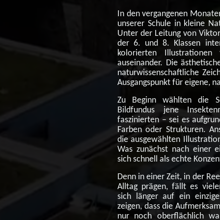
In den vergangenen Monaten
unserer Schule in kleine Na
Unter der Leitung von Viktor
der 6. und 8. Klassen inte
kolorierten Illustratione
auseinander. Die ästhetisch
naturwissenschaftliche Zeic
Ausgangspunkt für eigene, n
Zu Beginn wählten die S
Bildfundus jene Insekte
faszinierten – sei es aufgr
Farben oder Strukturen. An
die ausgewählten Illustrati
Was zunächst nach einer ei
sich schnell als echte Konze
Denn in einer Zeit, in der Re
Alltag prägen, fällt es vie
sich länger auf ein einzig
zeigen, dass die Aufmerksam
nur noch oberflächlich 